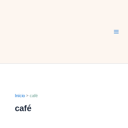
Ir
Main
para
Men
o
conteúdo
Início
café
café