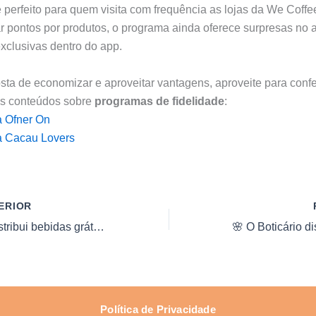
 perfeito para quem visita com frequência as lojas da We Coffe
car pontos por produtos, o programa ainda oferece surpresas no a
clusivas dentro do app.
sta de economizar e aproveitar vantagens, aproveite para conf
os conteúdos sobre
programas de fidelidade
:
 Of
n
er On
 Cacau Lovers
ERIOR
☕ We Coffee distribui bebidas grátis nesta quarta-feira!
Política de Privacidade