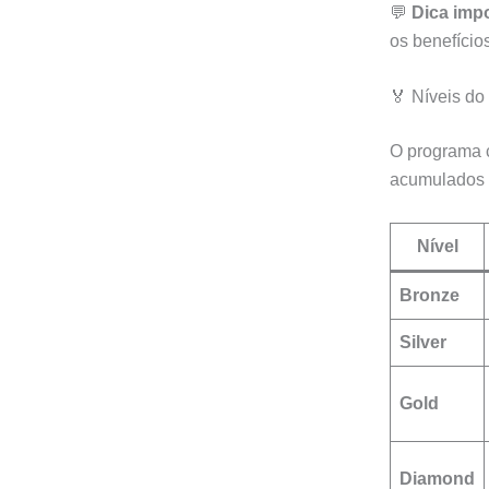
💬
Dica impo
os benefício
🏅 Níveis d
O programa 
acumulados 
Nível
Bronze
Silver
Gold
Diamond