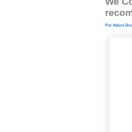
We Co
recom
Por
Adoro Di