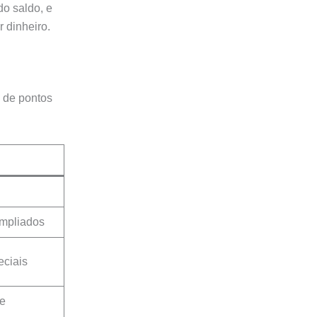
o saldo, e
 dinheiro.
l de pontos
ampliados
eciais
 e