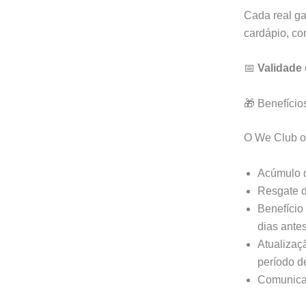
Cada real ga
cardápio, co
📅
Validade
🎁 Benefício
O We Club o
Acúmulo d
Resgate d
Benefício
dias antes
Atualizaç
período d
Comunicaç