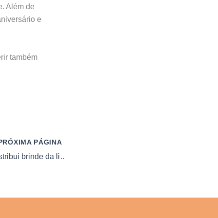
e. Além de
niversário e
erir também
PRÓXIMA PÁGINA
🌸 O Boticário distribui brinde da linha Nativa SPA Orquídea Lumière