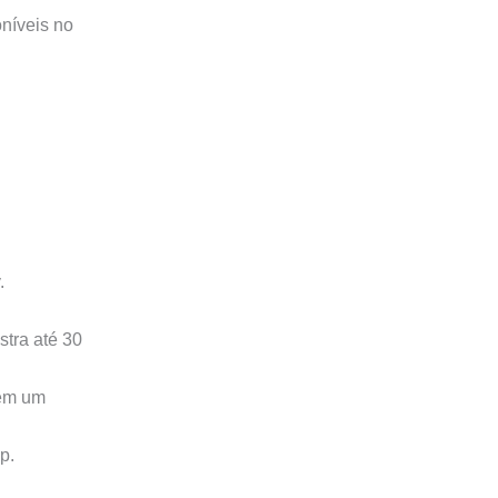
oníveis no
.
stra até 30
 em um
p.