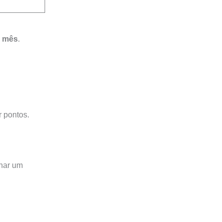
r mês
.
r pontos.
har um