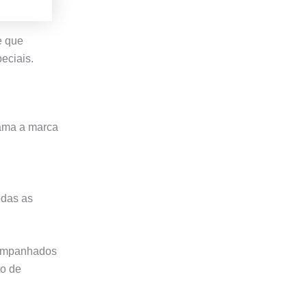
e que
eciais.
ama a marca
das as
ompanhados
to de