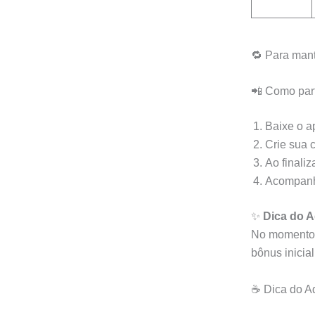
🔁 Para mant
📲 Como part
Baixe o a
Crie sua 
Ao finali
Acompanhe
✨
Dica do A
No momento 
bônus inicia
☕ Dica do A