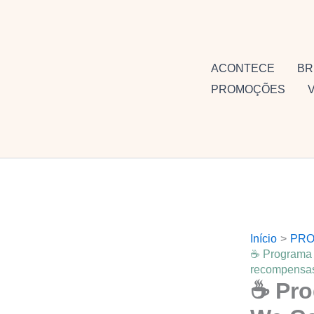
Ir
para
o
conteúdo
ACONTECE
BR
PROMOÇÕES
Início
PRO
☕ Programa 
recompensas
☕ Pro