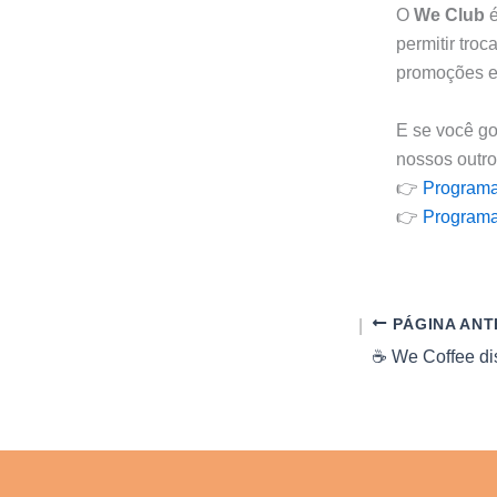
O
We Club
é
permitir tro
promoções ex
E se você go
nossos outr
👉
Programa
👉
Programa
PÁGINA ANT