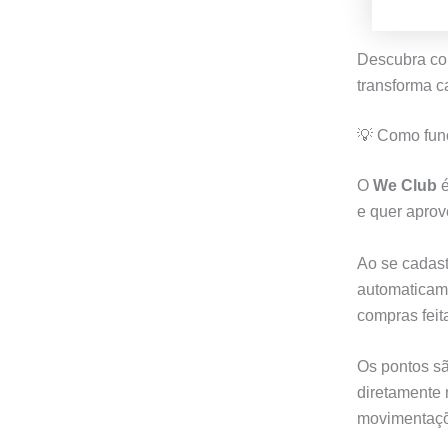
Descubra co
transforma c
💡 Como fun
O
We Club
é
e quer aprov
Ao se cadast
automaticam
compras feita
Os pontos s
diretamente 
movimentaç