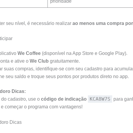
prioridade
er seu nível, é necessário realizar
ao menos uma compra po
icipar
plicativo
We Coffee
(disponível na App Store e Google Play).
conta e ative o
We Club
gratuitamente.
zar suas compras, identifique-se com seu cadastro para acumula
 seu saldo e troque seus pontos por produtos direto no app.
doro Dicas:
KCA8W7S
do cadastro, use o
código de indicação
para gan
l e começar o programa com vantagens!
doro Dicas