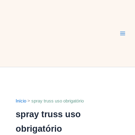
Ir
Main
para
Men
o
conteúdo
Início
spray truss uso obrigatório
spray truss uso
obrigatório