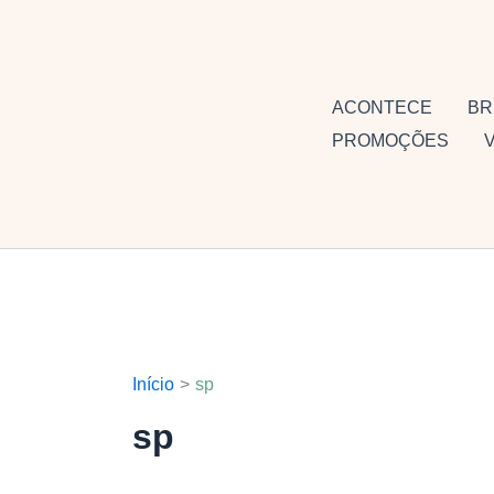
Ir
para
o
conteúdo
ACONTECE
BR
PROMOÇÕES
Início
sp
sp