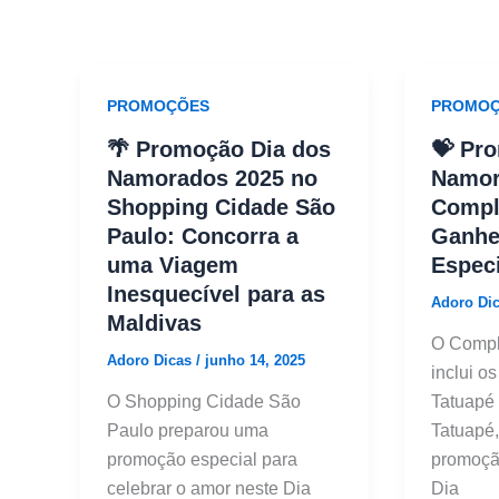
PROMOÇÕES
PROMOÇ
🌴 Promoção Dia dos
💝 Pr
Namorados 2025 no
Namor
Shopping Cidade São
Compl
Paulo: Concorra a
Ganhe
uma Viagem
Especi
Inesquecível para as
Adoro Di
Maldivas
O Compl
Adoro Dicas
/
junho 14, 2025
inclui o
O Shopping Cidade São
Tatuapé 
Paulo preparou uma
Tatuapé
promoção especial para
promoção
celebrar o amor neste Dia
Dia