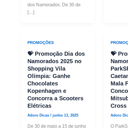
dos Namorados. De 30 de
[…]
PROMOÇÕES
PROMOÇ
💝 Promoção Dia dos
💝 Pr
Namorados 2025 no
Namor
Shopping Vila
ParkS
Olímpia: Ganhe
Caeta
Chocolates
Mala F
Kopenhagen e
Conco
Concorra a Scooters
Mitsub
Elétricas
Cross
Adoro Dicas
/
junho 13, 2025
Adoro Di
De 30 de maio a 15 de junho
O ParkS