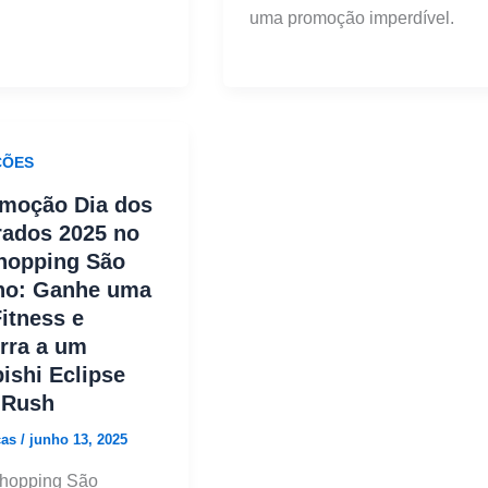
uma promoção imperdível.
ÕES
omoção Dia dos
ados 2025 no
hopping São
no: Ganhe uma
itness e
rra a um
ishi Eclipse
 Rush
cas
/
junho 13, 2025
hopping São