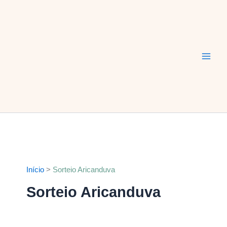
Ir
Main
para
Men
o
conteúdo
Início
Sorteio Aricanduva
Sorteio Aricanduva