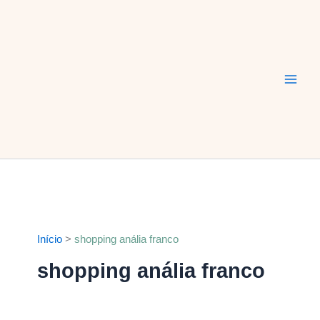
Ir
Main
para
Men
o
conteúdo
Início
shopping anália franco
shopping anália franco