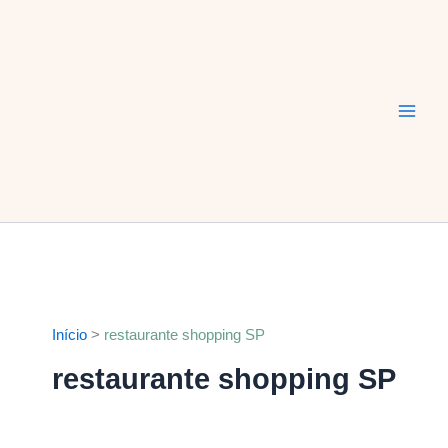
Ir
Main
para
Men
o
conteúdo
Início
restaurante shopping SP
restaurante shopping SP