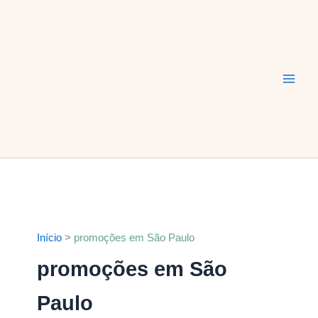
Ir
Main
para
Men
o
conteúdo
Início
promoções em São Paulo
promoções em São
Paulo