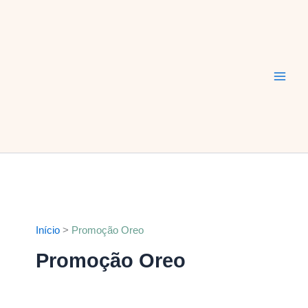
Ir
Main
para
Men
o
conteúdo
Início
Promoção Oreo
Promoção Oreo