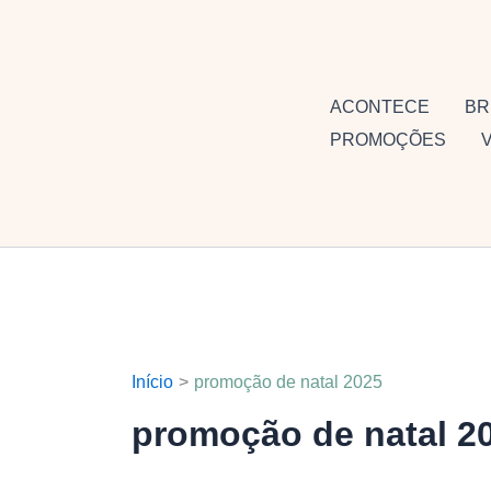
Ir
para
o
conteúdo
ACONTECE
BR
PROMOÇÕES
Início
promoção de natal 2025
promoção de natal 2