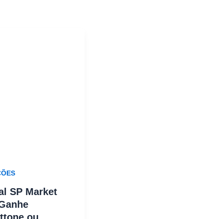
ÕES
al SP Market
 Ganhe
ttone ou