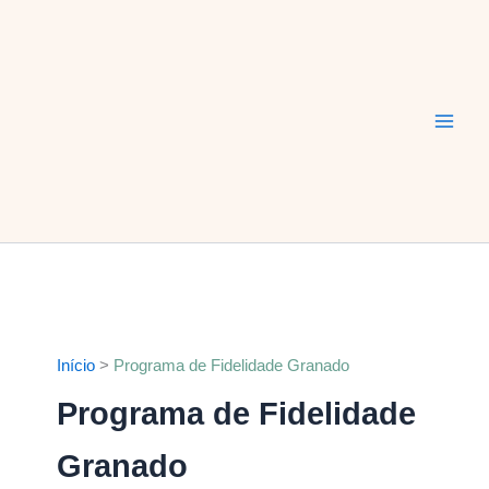
Ir
Main
para
Men
o
conteúdo
Início
Programa de Fidelidade Granado
Programa de Fidelidade
Granado