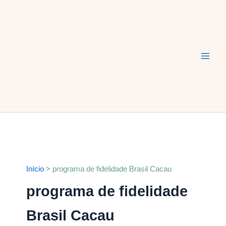
Ir
Main
para
Men
o
conteúdo
Início
programa de fidelidade Brasil Cacau
programa de fidelidade
Brasil Cacau