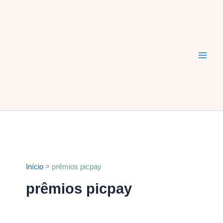
Ir
Main
para
Men
o
conteúdo
Início
prêmios picpay
prêmios picpay