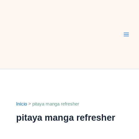
Ir
Main
para
Men
o
conteúdo
Início
pitaya manga refresher
pitaya manga refresher