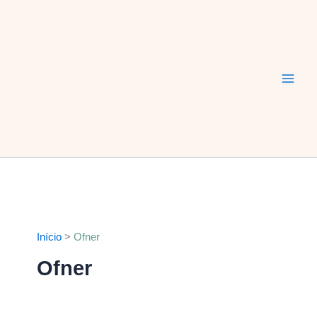
Ir
Main
para
Men
o
conteúdo
Início
Ofner
Ofner