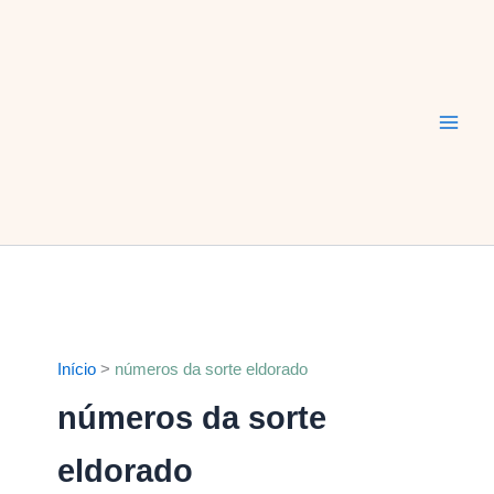
Ir
Main
para
Men
o
conteúdo
Início
números da sorte eldorado
números da sorte
eldorado