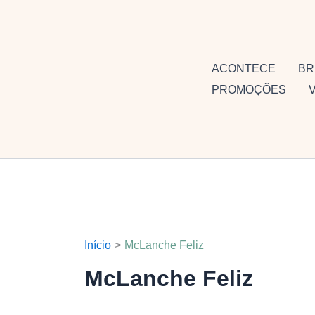
Ir
para
o
conteúdo
ACONTECE
BR
PROMOÇÕES
Início
McLanche Feliz
McLanche Feliz