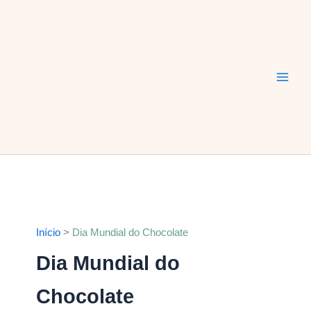
Ir
Main
para
Men
o
conteúdo
Início
Dia Mundial do Chocolate
Dia Mundial do
Chocolate