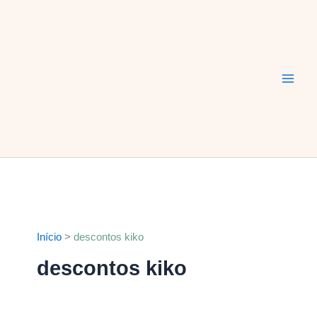
Ir
Main
para
Men
o
conteúdo
Início
descontos kiko
descontos kiko