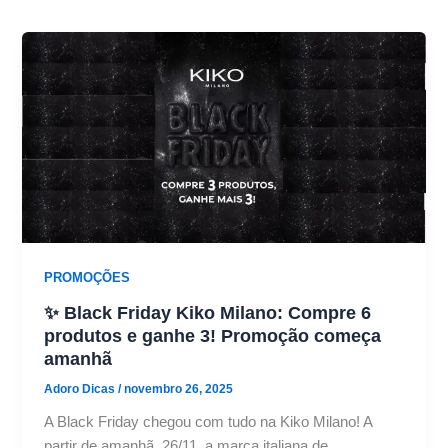
PROMOÇÕES
✨ Black Friday Kiko Milano: Compre 6
produtos e ganhe 3! Promoção começa
amanhã
Adoro Dicas
/
novembro 26, 2025
A Black Friday chegou com tudo na Kiko Milano! A
partir de amanhã, 26/11, a marca italiana de