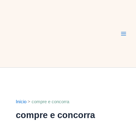
Ir
Main
para
Men
o
conteúdo
Início
compre e concorra
compre e concorra