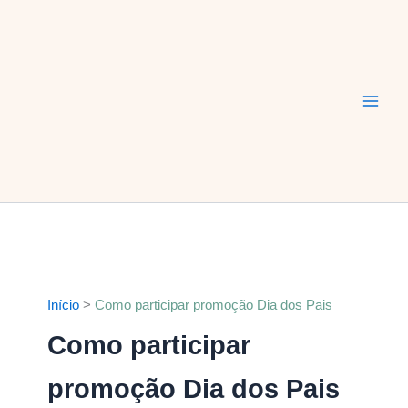
Ir
Main
para
Men
o
conteúdo
Início
Como participar promoção Dia dos Pais
Como participar
promoção Dia dos Pais