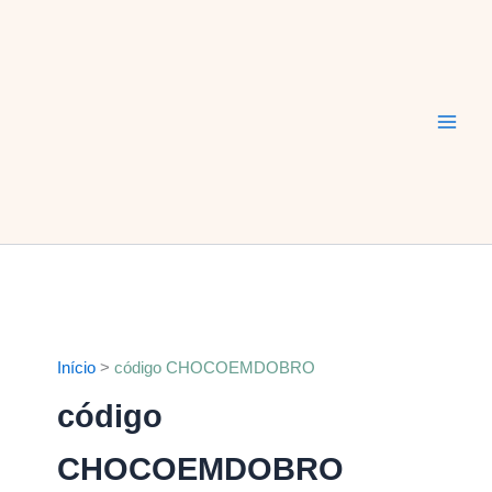
Ir
Main
para
Men
o
conteúdo
Início
código CHOCOEMDOBRO
código
CHOCOEMDOBRO