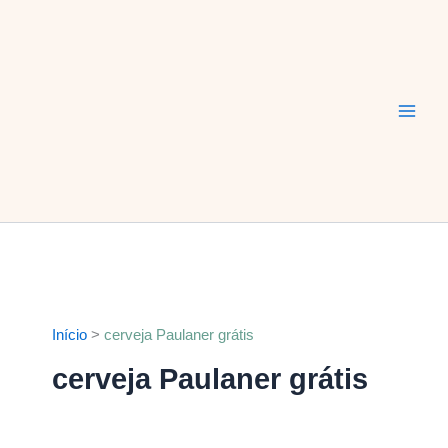
Ir
Main
para
Men
o
conteúdo
Início
cerveja Paulaner grátis
cerveja Paulaner grátis