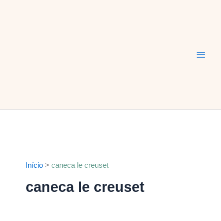
Ir
Main
para
Men
o
conteúdo
Início
caneca le creuset
caneca le creuset