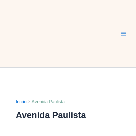
Ir
Main
para
Men
o
conteúdo
Início
Avenida Paulista
Avenida Paulista