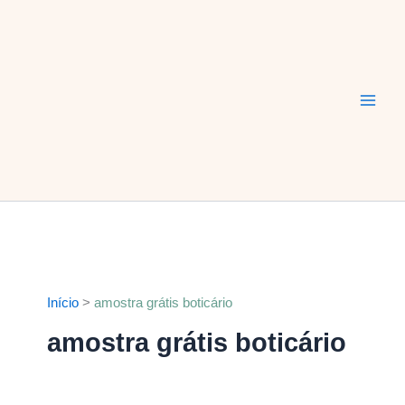
Ir
Main
para
Men
o
conteúdo
Início
amostra grátis boticário
amostra grátis boticário