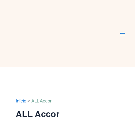
Ir
Main
para
Men
o
conteúdo
Início
ALL Accor
ALL Accor