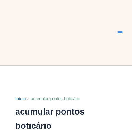
Ir
Main
para
Men
o
conteúdo
Início
acumular pontos boticário
acumular pontos
boticário