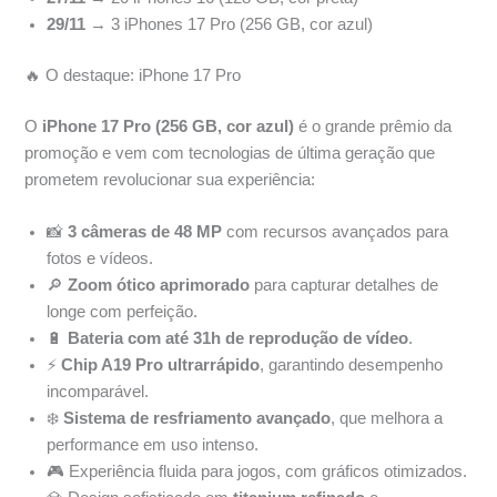
29/11
→ 3 iPhones 17 Pro (256 GB, cor azul)
🔥 O destaque: iPhone 17 Pro
O
iPhone 17 Pro (256 GB, cor azul)
é o grande prêmio da
promoção e vem com tecnologias de última geração que
prometem revolucionar sua experiência:
📸
3 câmeras de 48 MP
com recursos avançados para
fotos e vídeos.
🔎
Zoom ótico aprimorado
para capturar detalhes de
longe com perfeição.
🔋
Bateria com até 31h de reprodução de vídeo
.
⚡
Chip A19 Pro ultrarrápido
, garantindo desempenho
incomparável.
❄️
Sistema de resfriamento avançado
, que melhora a
performance em uso intenso.
🎮 Experiência fluida para jogos, com gráficos otimizados.