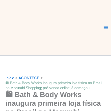
Ir
Ma
para
Me
o
conteúdo
Início
ACONTECE
🛍️ Bath & Body Works inaugura primeira loja física no Brasil
no Morumbi Shopping; pré-venda online já começou
🛍️ Bath & Body Works
inaugura primeira loja física